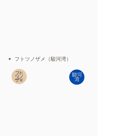
​フトツノザメ（駿河湾）