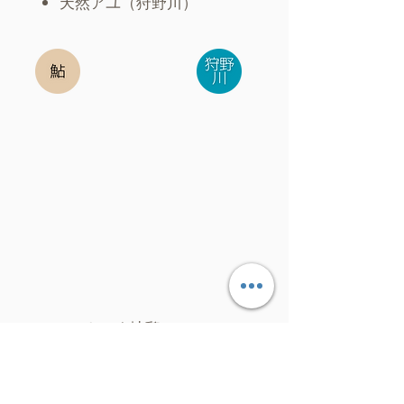
天然アユ（狩野川）
​さつま地鶏