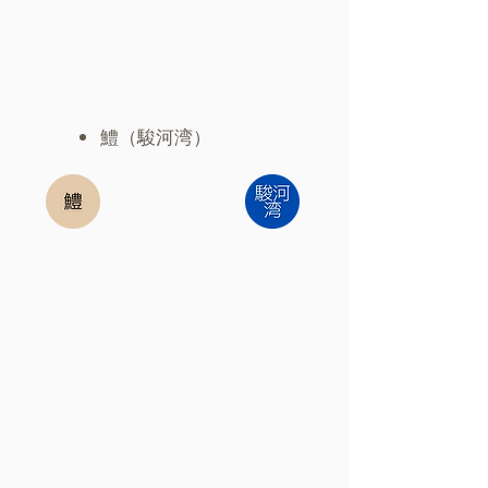
​鱧（駿河湾）