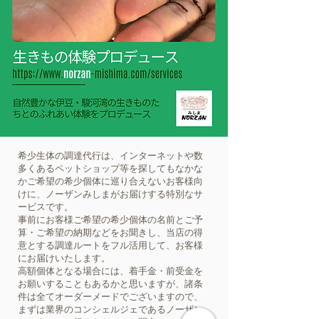
希少生体の調達代行は、インターネットや数
多くあるペットショップ等を探してもなかな
かご希望の希少個体に巡り合えないお客様向
けに、ノーザンみしまがお届けする特別なサ
ービスです。
事前にお客様ご希望の希少個体の名前とご予
算・ご希望の納期などをお聞きし、当店の得
意とする調達ルートをフル活用して、お客様
にお届けいたします。
高額個体となる場合には、着手金・前受金を
お願いすることもあるかと思いますが、諸条
件は全てオーダーメードでございますので、
まずは業界のコンシェルジェであるノーザン