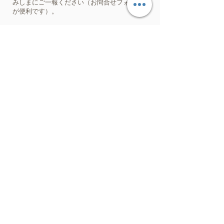
みしまにご一報ください（お問合せフォーム
が便利です）。
お問合せ
ご記入後は、最下部の送信ボタンを押して