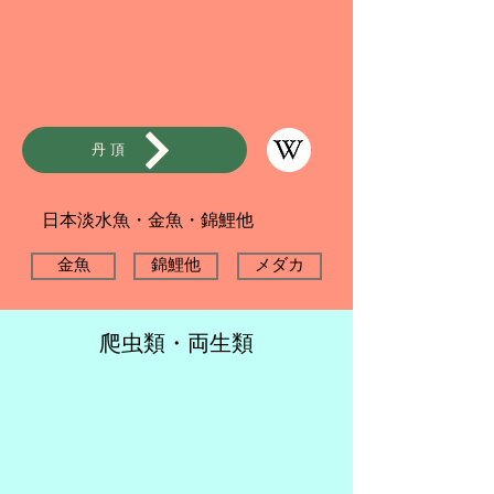
丹頂
日本淡水魚・​金魚・錦鯉他
金魚
錦鯉他
メダカ
爬虫類・両生類