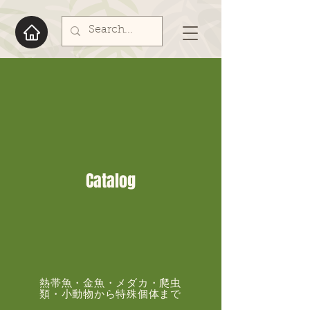
C
atalog
熱帯魚・金魚・メダカ・爬虫
類・小動物から特殊個体まで