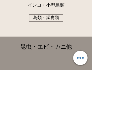
インコ・小型鳥類
鳥類・猛禽類
昆虫・エビ・カニ他
ブラジリアン・ジャイアント・ブロンド
クワガタ・カブトムシ・​水生昆虫・​ク
モ・ヤスデ他