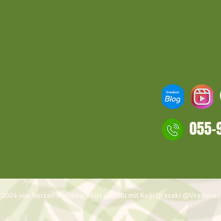
055-
 2024 von Norzan Mishima, stolz erstellt mit Keiji Urasaki @Vradiman