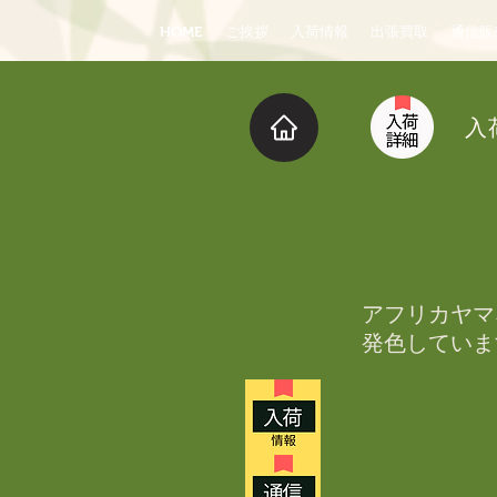
HOME
ご挨拶
入荷情報
出張買取
通信販
入
アフリカヤマ
発色しています