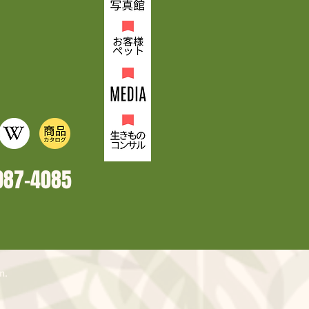
987-4
085
n.