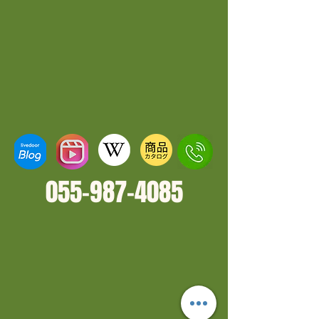
055-987-4
085