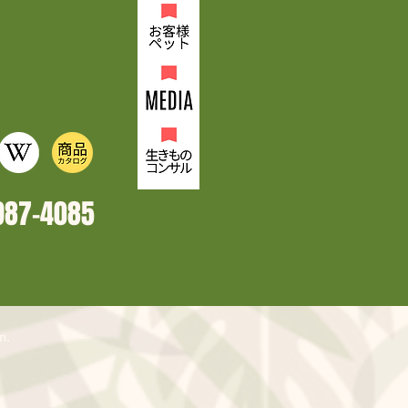
987-4
085
n.