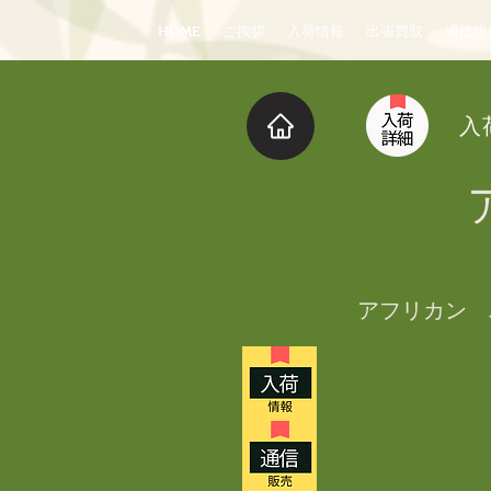
HOME
ご挨拶
入荷情報
出張買取
通信販
入
アフリカン　