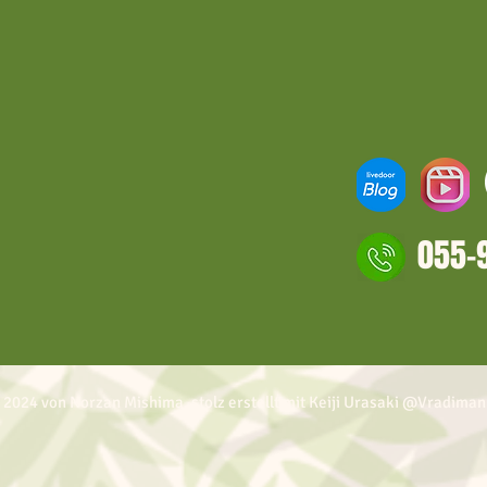
055-
 2024 von Norzan Mishima, stolz erstellt mit Keiji Urasaki @Vradiman