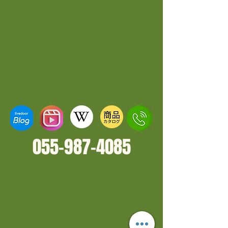
055-987-4
085