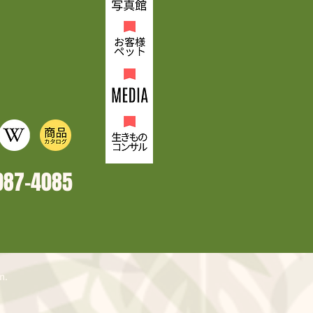
987-4
085
n.