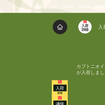
HOME
ご挨拶
入荷情報
出張買取
通信販
入
カブトニオイ
が入荷しまし