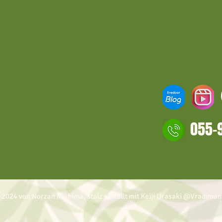
055-
 2024 von Norzan Mishima, stolz erstellt mit Keiji Urasaki @Vradiman