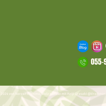
055-
 2024 von Norzan Mishima, stolz erstellt mit Keiji Urasaki @Vradiman