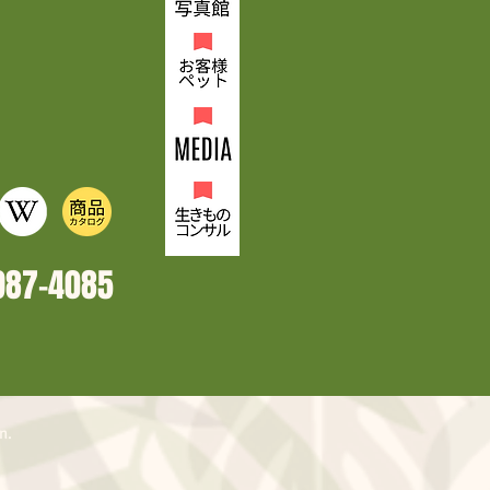
987-4
085
n.