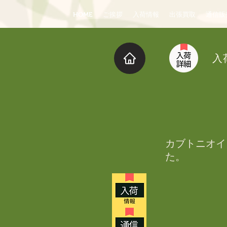
HOME
ご挨拶
入荷情報
出張買取
通信販
入
カブトニオイ
た。