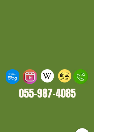
055-987-4
085