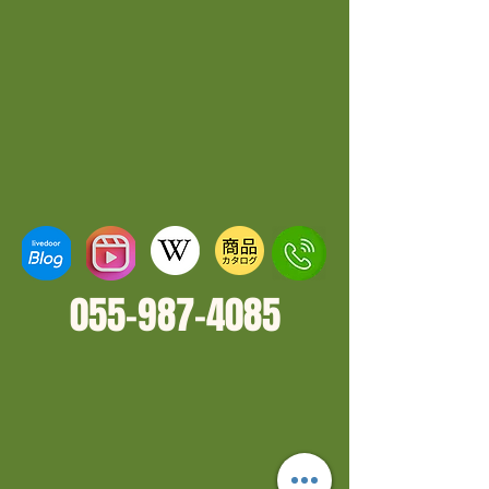
055-987-4
085