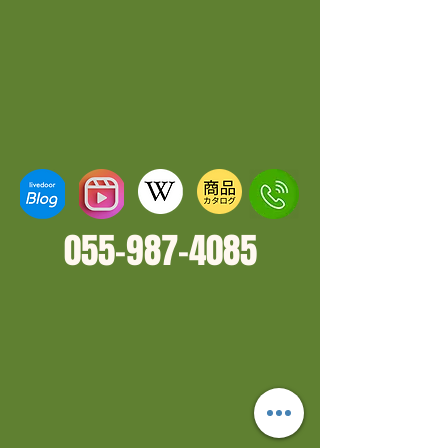
055-987-4
085