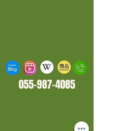
055-987-4
085