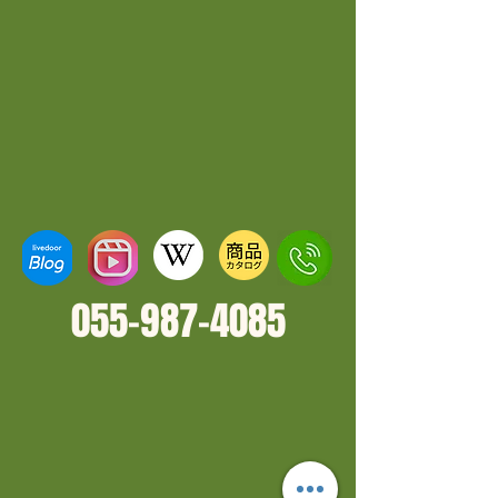
055-987-4
085