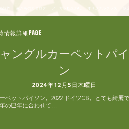
売規約
生きものカタログ
ノーザンDIGITAL
オリジナルグッズ
倶楽
荷情報詳細PAGE
ャングルカーペットパ
ン
2024年12月5日木曜日
ーペットパイソン。2022 ドイツCB。とても綺麗
年の巳年に合わせて

ます！！