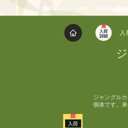
HOME
ご挨拶
入荷情報
出張買取
通信販
入
ジ
ジャングルカ
個体です。来
激安セールし