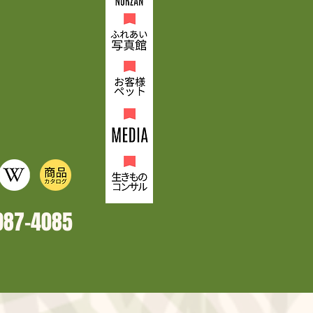
987-4
085