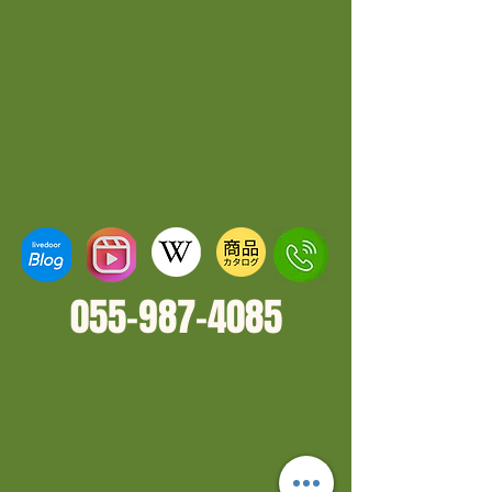
055-987-4
085