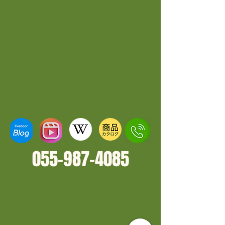
055-987-4
085