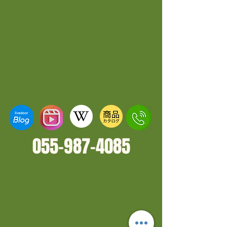
055-987-4
085