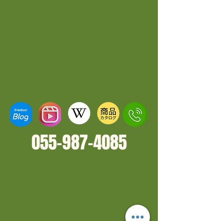
055-987-4
085