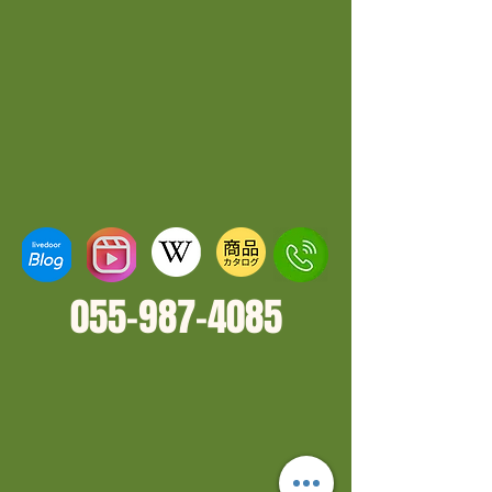
055-987-4
085