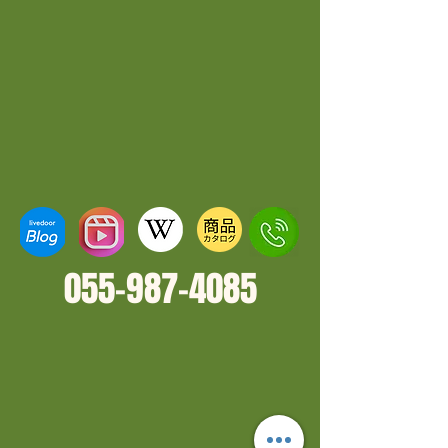
055-987-4
085