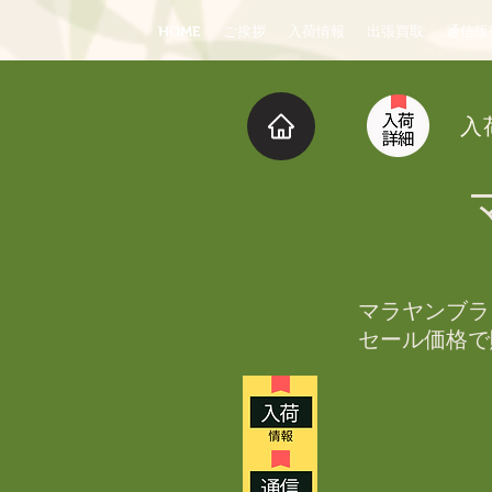
HOME
ご挨拶
入荷情報
出張買取
通信販
入
マラヤンブラ
セール価格で