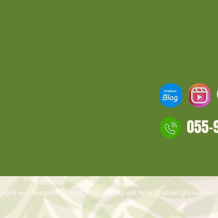
055-
 2024 von Norzan Mishima, stolz erstellt mit Keiji Urasaki @Vradiman