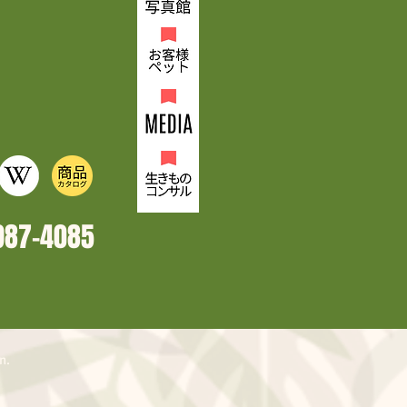
987-4
085
n.