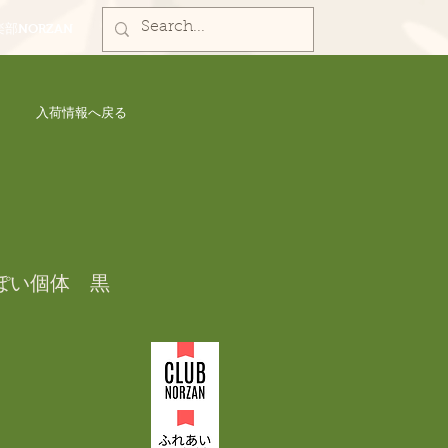
部NORZAN
入荷情報へ戻る
ぽい個体　黒