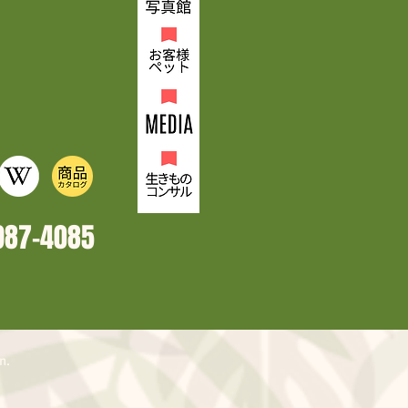
987-4
085
n.