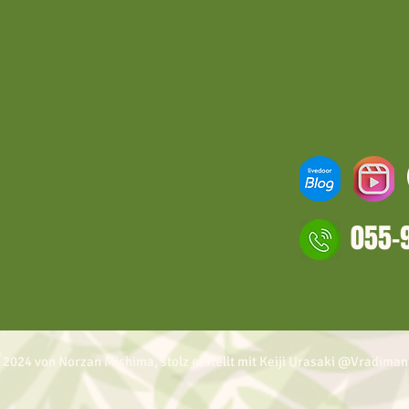
055-
 2024 von Norzan Mishima, stolz erstellt mit Keiji Urasaki @Vradiman