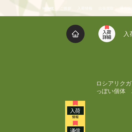
HOME
ご挨拶
入荷情報
出張買取
通信販
入
ロシアリクガ
っぽい個体　