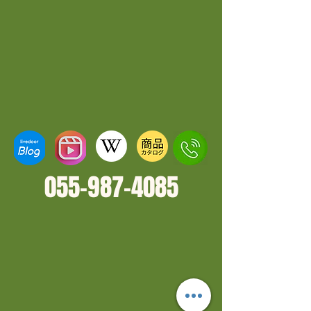
055-987-4
085