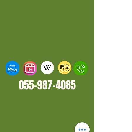
055-987-4
085