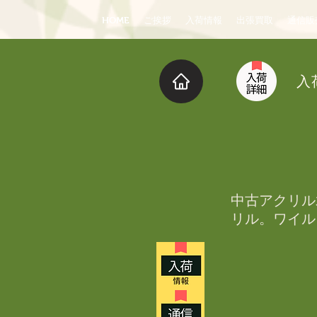
HOME
ご挨拶
入荷情報
出張買取
通信販
入
中古アクリル水
リル。ワイル