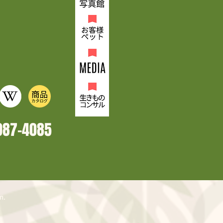
987-4
085
n.