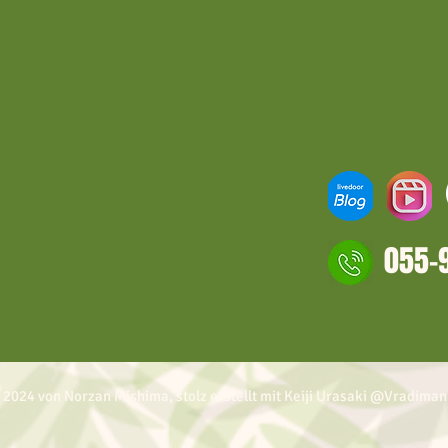
055-
 2024 von Norzan Mishima, stolz erstellt mit Keiji Urasaki @Vradiman