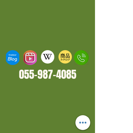
055-987-4
085