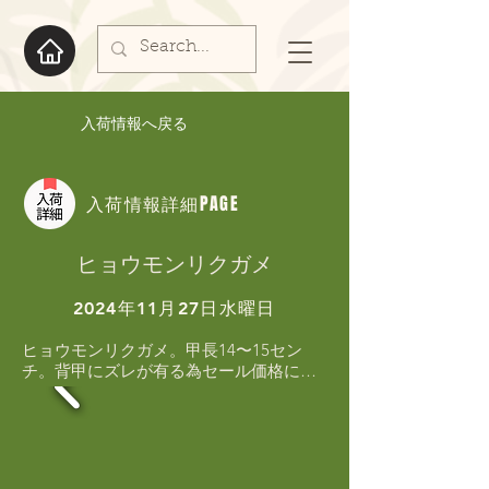
入荷情報へ戻る
入荷情報詳細PAGE
ヒョウモンリクガメ
2024年11月27日水曜日
ヒョウモンリクガメ。甲長14〜15セン
チ。背甲にズレが有る為セール価格にて
販売します。重さ、エサ喰い　状態凄く
良いです！！