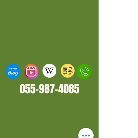
055-987-4
085