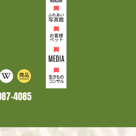
987-4
085