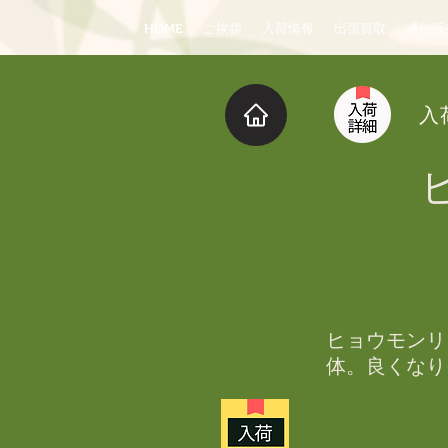
HOME
ご挨拶
入荷情報
出張買取
通信販
入
ヒョウモンリ
体。良くなり