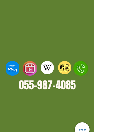
055-987-4
085