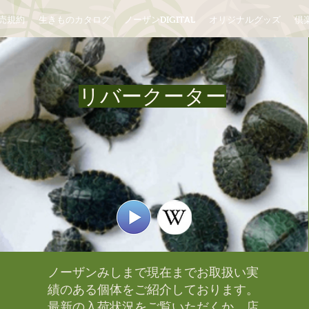
売規約
生きものカタログ
ノーザンDIGITAL
オリジナルグッズ
倶楽
リバークーター
ノーザンみしまで現在までお取扱い実
績のある個体をご紹介しております。​
最新の入荷状況をご覧いただくか、店