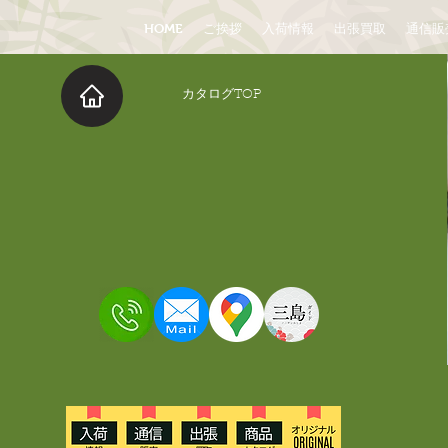
HOME
ご挨拶
入荷情報
出張買取
通信販
​カタログTOP