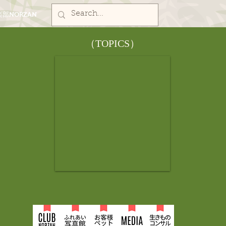
部NORZAN
​（TOPICS）