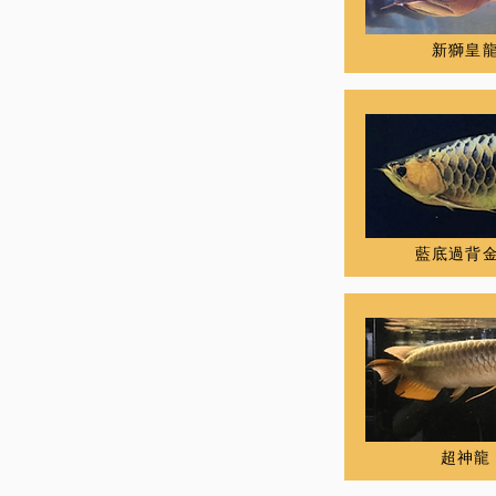
新獅皇
藍底過背
超神龍