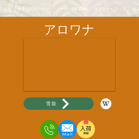
売規約
生きものカタログ
ノーザンDIGITAL
オリジナルグッズ
倶楽
アロワナ
雪龍