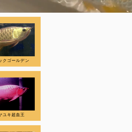
ックゴールデン
ヤユキ超血王