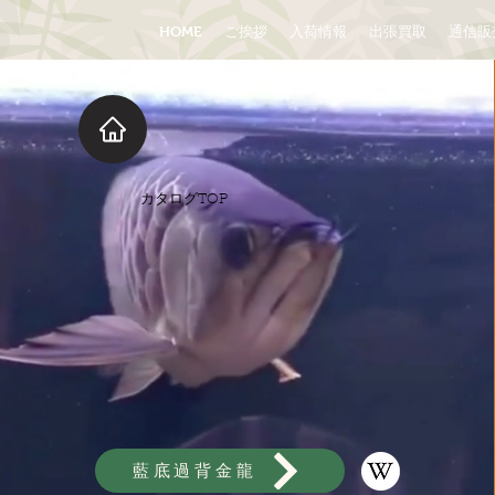
HOME
ご挨拶
入荷情報
出張買取
通信販
​カタログTOP
藍底過背金龍