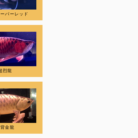
スーパーレッド
超烈龍
過背金龍