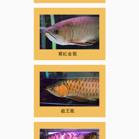
紫紅金龍
超王龍