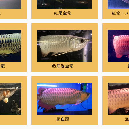
龍
紅尾金龍
紅龍・
金龍
藍底過金龍
超血龍