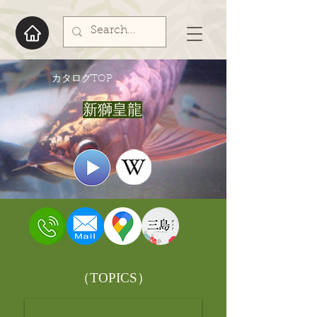
​カタログTOP
新獅皇龍
​（TOPICS）