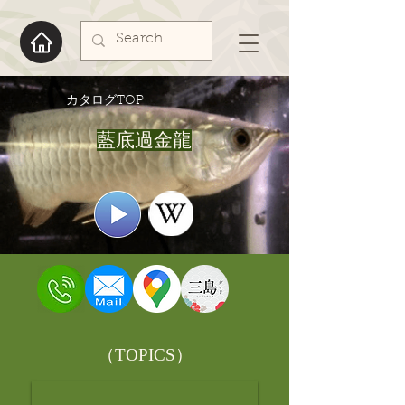
​カタログTOP
藍底過金龍
​（TOPICS）