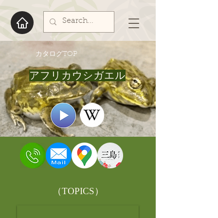
​カタログTOP
アフリカウシガエル
​（TOPICS）