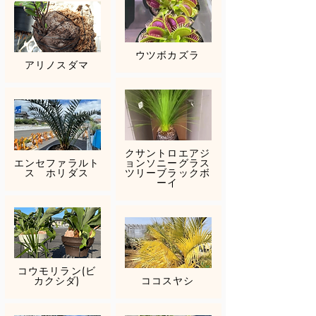
ウツボカズラ
アリノスダマ
クサントロエアジ
エンセファラルト
ョンソニーグラス
ス ホリダス
ツリーブラックボ
ーイ
コウモリラン(ビ
カクシダ)
ココスヤシ