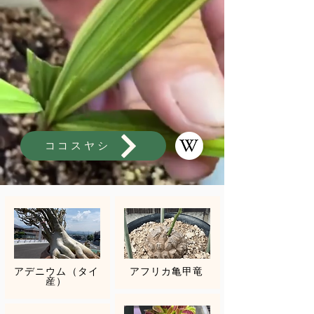
ココスヤシ
アデニウム（タイ
アフリカ亀甲竜
産）