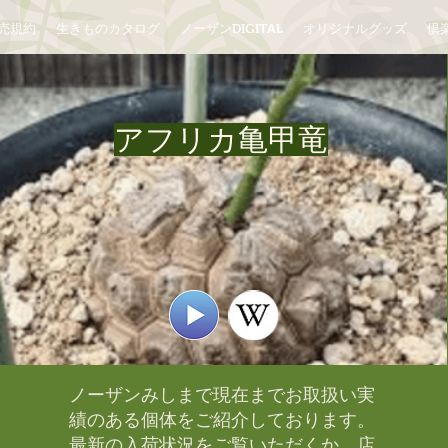
売規約
生きものカタログ
ノーザンDIGITAL
オリジナルグッズ
倶楽
アフリカ亀甲竜
ノーザンみしまで現在までお取扱い実
績のある個体をご紹介しております。​
最新の入荷状況をご覧いただくか、店