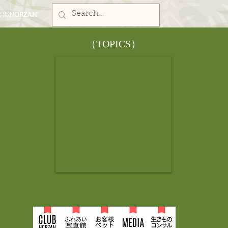
部NORZAN
​（TOPICS）