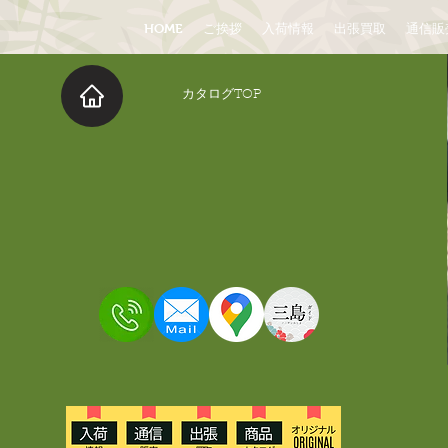
HOME
ご挨拶
入荷情報
出張買取
通信販
​カタログTOP