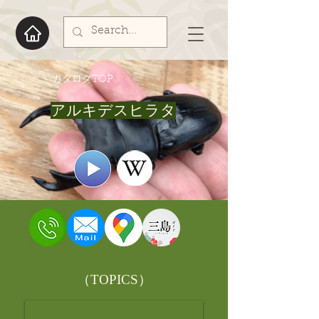
​カタログTOP
アルキデスヒラタ
​（TOPICS）