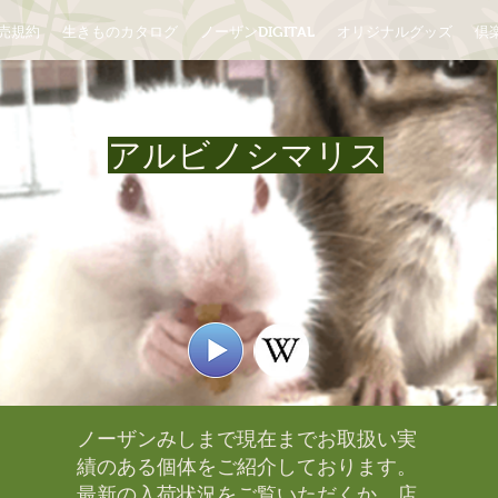
売規約
生きものカタログ
ノーザンDIGITAL
オリジナルグッズ
倶楽
アルビノシマリス
ノーザンみしまで現在までお取扱い実
績のある個体をご紹介しております。​
最新の入荷状況をご覧いただくか、店