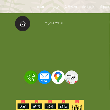
HOME
ご挨拶
入荷情報
出張買取
通信販
​カタログTOP