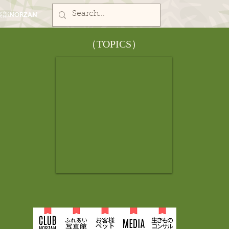
部NORZAN
​（TOPICS）