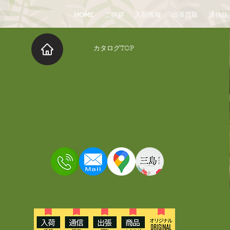
HOME
ご挨拶
入荷情報
出張買取
通信販
​カタログTOP