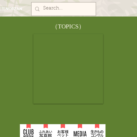
部NORZAN
​（TOPICS）