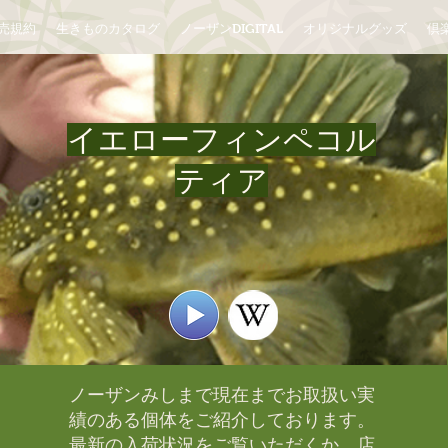
売規約
生きものカタログ
ノーザンDIGITAL
オリジナルグッズ
倶楽
イエローフィンペコル
ティア
ノーザンみしまで現在までお取扱い実
績のある個体をご紹介しております。​
最新の入荷状況をご覧いただくか、店