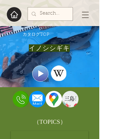
​カタログTOP
イノシシギキ
​（TOPICS）