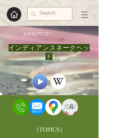
​カタログTOP
インディアンスネークヘッ
ド
​（TOPICS）