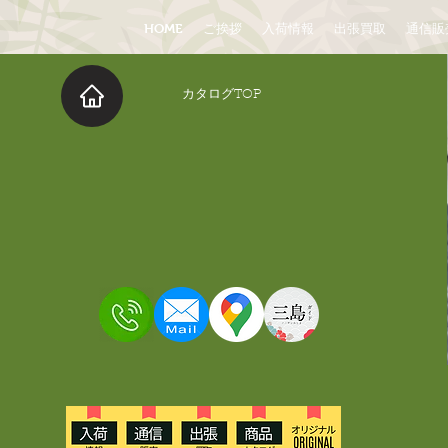
HOME
ご挨拶
入荷情報
出張買取
通信販
​カタログTOP