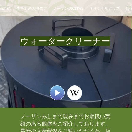
売規約
生きものカタログ
ノーザンDIGITAL
オリジナルグッズ
倶楽
ウォータークリーナー
ノーザンみしまで現在までお取扱い実
績のある個体をご紹介しております。​
最新の入荷状況をご覧いただくか、店