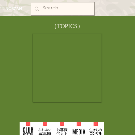
部NORZAN
​（TOPICS）