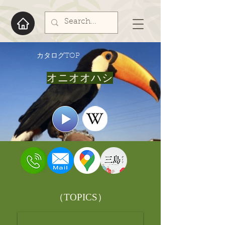
​カタログTOP
オニオオハシ
​（TOPICS）