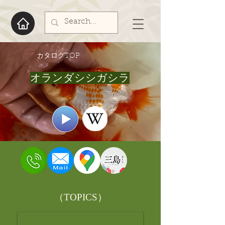
​カタログTOP
オランダシシガシラ
​（TOPICS）