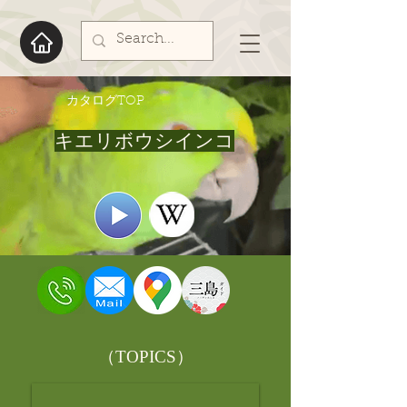
​カタログTOP
キエリボウシインコ
​（TOPICS）