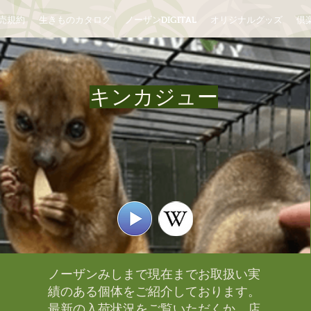
売規約
生きものカタログ
ノーザンDIGITAL
オリジナルグッズ
倶楽
キンカジュー
ノーザンみしまで現在までお取扱い実
績のある個体をご紹介しております。​
最新の入荷状況をご覧いただくか、店