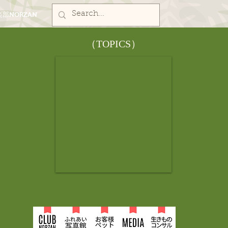
部NORZAN
​（TOPICS）