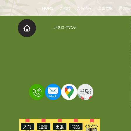
HOME
ご挨拶
入荷情報
出張買取
通信販
​カタログTOP