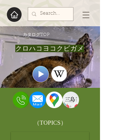
​カタログTOP
クロハコヨコクビガメ
​（TOPICS）