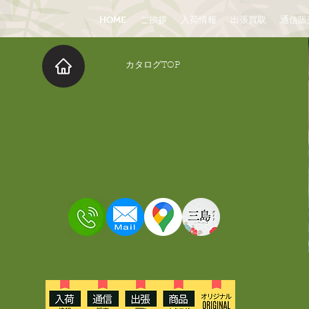
HOME
ご挨拶
入荷情報
出張買取
通信販
​カタログTOP