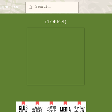
部NORZAN
​（TOPICS）