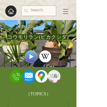
​カタログTOP
コウモリラン(ビカクシダ)
​（TOPICS）